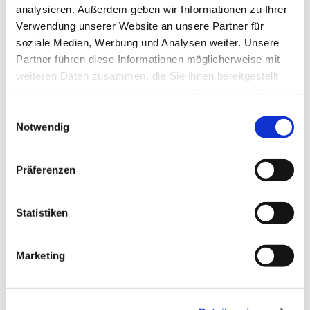
Schreibe einen Kommentar
analysieren. Außerdem geben wir Informationen zu Ihrer
Verwendung unserer Website an unsere Partner für
Deine E-Mail-Adresse wird nicht veröffentlicht.
soziale Medien, Werbung und Analysen weiter. Unsere
Erforderliche Felder sind mit
*
markiert
Partner führen diese Informationen möglicherweise mit
weiteren Daten zusammen, die Sie ihnen bereitgestellt
Kommentar
*
haben oder die sie im Rahmen Ihrer Nutzung der Dienste
gesammelt haben.
E
Notwendig
i
n
w
Präferenzen
i
l
l
Statistiken
i
g
Name
*
Marketing
u
n
g