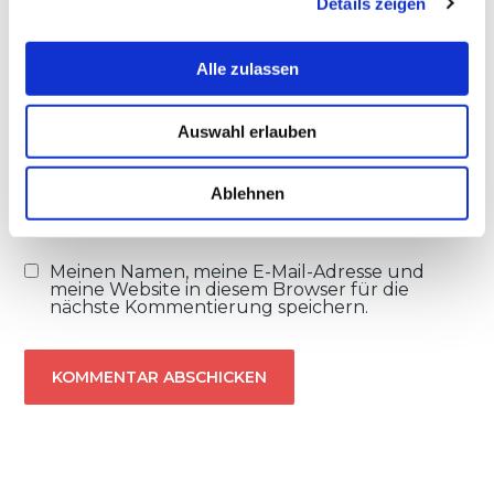
Details zeigen
s
E-Mail
*
a
u
Alle zulassen
s
w
Auswahl erlauben
Website
a
h
l
Ablehnen
Meinen Namen, meine E-Mail-Adresse und
meine Website in diesem Browser für die
nächste Kommentierung speichern.